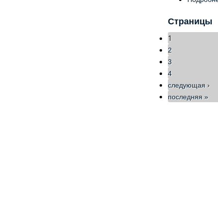
Страницы
1
2
3
4
следующая ›
последняя »